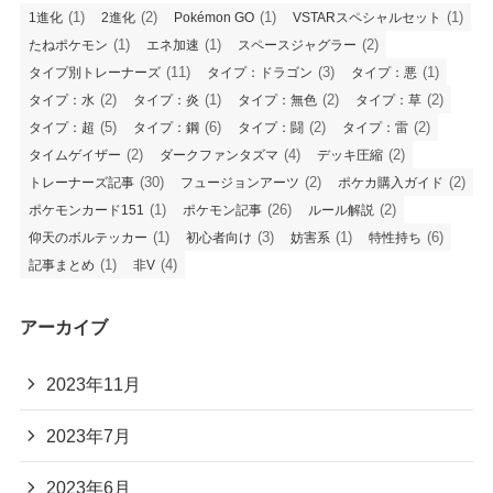
(1)
(2)
(1)
(1)
1進化
2進化
Pokémon GO
VSTARスペシャルセット
(1)
(1)
(2)
たねポケモン
エネ加速
スペースジャグラー
(11)
(3)
(1)
タイプ別トレーナーズ
タイプ：ドラゴン
タイプ：悪
(2)
(1)
(2)
(2)
タイプ：水
タイプ：炎
タイプ：無色
タイプ：草
(5)
(6)
(2)
(2)
タイプ：超
タイプ：鋼
タイプ：闘
タイプ：雷
(2)
(4)
(2)
タイムゲイザー
ダークファンタズマ
デッキ圧縮
(30)
(2)
(2)
トレーナーズ記事
フュージョンアーツ
ポケカ購入ガイド
(1)
(26)
(2)
ポケモンカード151
ポケモン記事
ルール解説
(1)
(3)
(1)
(6)
仰天のボルテッカー
初心者向け
妨害系
特性持ち
(1)
(4)
記事まとめ
非V
アーカイブ
2023年11月
2023年7月
2023年6月