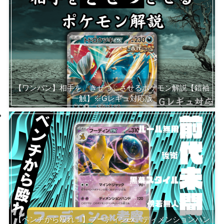
【ワンパン】相手を「きぜつ」させるポケモン解説【鎧袖
一触】※Gレギュ対応版
【ベンチから殴れ！】フーディンex『ディメンションハン