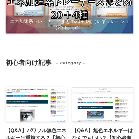
エネ加速系トレーナーズまとめ20＋4種（レギュレーショ
ン：E, F, G）
初心者向け記事
– category –
【Q&A】パワフル無色エネ
【Q&A】無色エネルギーは
ルギーは重複する？【初心
なんでもいい？【初心者向