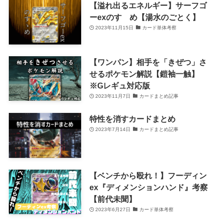
【溢れ出るエネルギー】サーフゴ
ーexのすゝめ【湯水のごとく】
2023年11月15日
カード単体考察
【ワンパン】相手を「きぜつ」さ
せるポケモン解説【鎧袖一触】
※Gレギュ対応版
2023年11月7日
カードまとめ記事
特性を消すカードまとめ
2023年7月14日
カードまとめ記事
【ベンチから殴れ！】フーディン
ex『ディメンションハンド』考察
【前代未聞】
2023年6月27日
カード単体考察