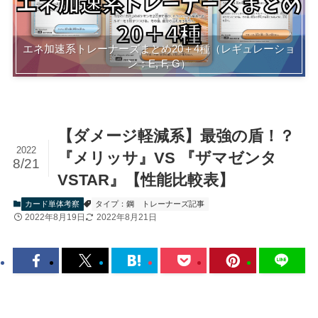
エネ加速系トレーナーズまとめ20＋4種（レギュレーショ
ン：E, F, G）
【ダメージ軽減系】最強の盾！？
2022
『メリッサ』VS 『ザマゼンタ
8/21
VSTAR』【性能比較表】
カード単体考察
タイプ：鋼
トレーナーズ記事
2022年8月19日
2022年8月21日