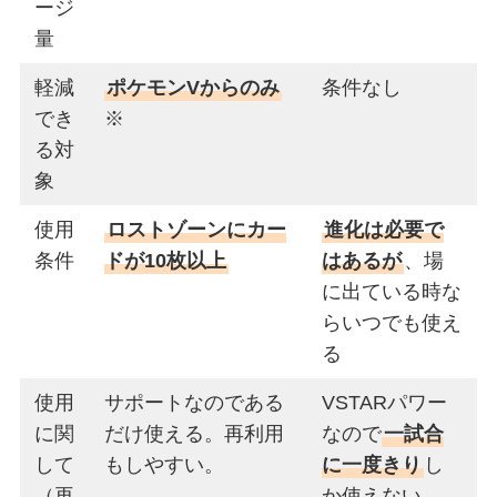
ージ
量
軽減
ポケモンVからのみ
条件なし
でき
※
る対
象
使用
ロストゾーンにカー
進化は必要で
条件
ドが10枚以上
はあるが
、場
に出ている時な
らいつでも使え
る
使用
サポートなのである
VSTARパワー
に関
だけ使える。再利用
なので
一試合
して
もしやすい。
に一度きり
し
（再
か使えない。