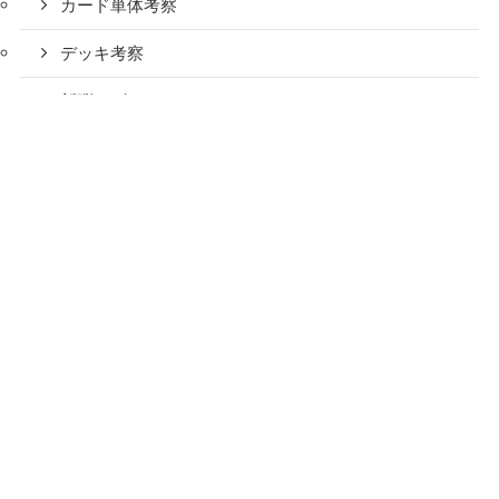
カード単体考察
デッキ考察
新弾レビュー
ポケカ解説・その他記事
初心者向け記事
タグ
(1)
(2)
(1)
(1)
1進化
2進化
Pokémon GO
VSTARスペシャルセット
(1)
(1)
(2)
たねポケモン
エネ加速
スペースジャグラー
(11)
(3)
(1)
タイプ別トレーナーズ
タイプ：ドラゴン
タイプ：悪
(2)
(1)
(2)
(2)
タイプ：水
タイプ：炎
タイプ：無色
タイプ：草
(5)
(6)
(2)
(2)
タイプ：超
タイプ：鋼
タイプ：闘
タイプ：雷