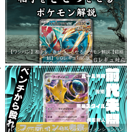
【ワンパン】相手を「きぜつ」させるポケモン解説【鎧袖
一触】※Gレギュ対応版
【ベンチから殴れ！】フーディンex『ディメンションハン