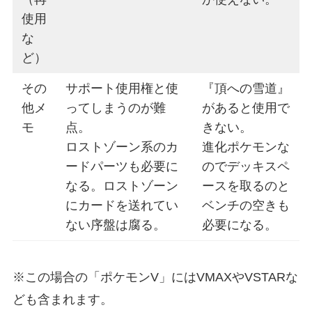
使用
な
ど）
その
サポート使用権と使
『頂への雪道』
他メ
ってしまうのが難
があると使用で
モ
点。
きない。
ロストゾーン系のカ
進化ポケモンな
ードパーツも必要に
のでデッキスペ
なる。ロストゾーン
ースを取るのと
にカードを送れてい
ベンチの空きも
ない序盤は腐る。
必要になる。
※この場合の「ポケモンV」にはVMAXやVSTARな
ども含まれます。