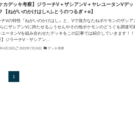
ケカデッキ考察】ジラーチV＋ザシアンV＋ヤレユータンVデッ
？【ねがいのかけはし×ふとうのつるぎ＋α】
ーチVの特性『ねがいのかけはし』と、Vで強力なたねポケモンのザシア
さらにザシアンVに持たせるふうせんやその他ポケモンのどうぐを調達可
レユータンVを組み合わせたデッキをこの記事では紹介していきます！！
】ジラーチV・ザシアン...
2年4月19日
2022年7月24日
デッキ考察
1