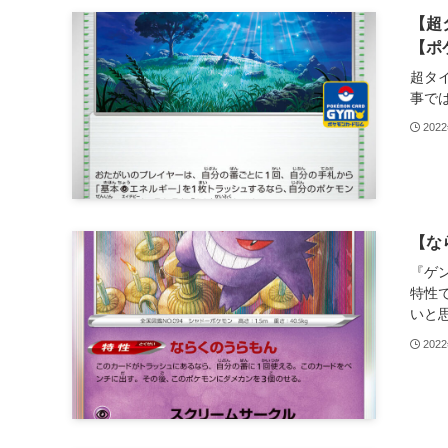
【超
【ポ
超タ
事で
202
【な
『ゲ
特性
いと
202