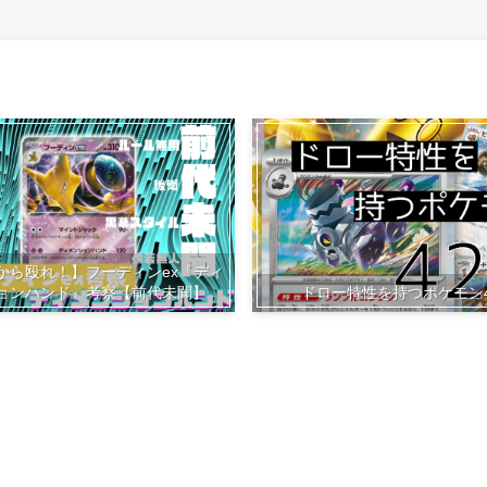
から殴れ！】フーディンex『ディ
ョンハンド』考察【前代未聞】
ドロー特性を持つポケモン