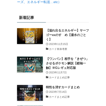
ーズ、エネルギー転送…etc）
新着記事
【溢れ出るエネルギー】サーフ
ゴーexのすゝめ【湯水のごと
く】
2023年11月15日
カード単体考察
【ワンパン】相手を「きぜつ」
させるポケモン解説【鎧袖一
触】※Gレギュ対応版
2023年11月7日
カードまとめ記事
特性を消すカードまとめ
2023年7月14日
カードまとめ記事