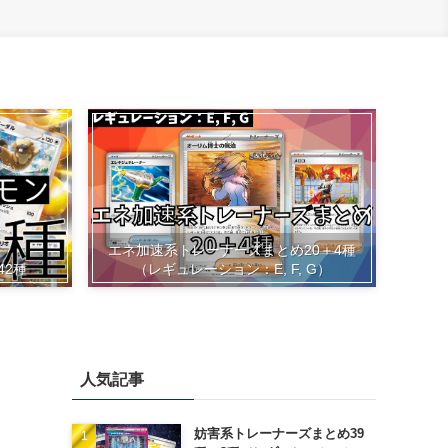
エネ加速系トレーナーズまとめ20＋4種
（レギュレーション：E, F, G）
42種
人気記事
妨害系トレーナーズまとめ39