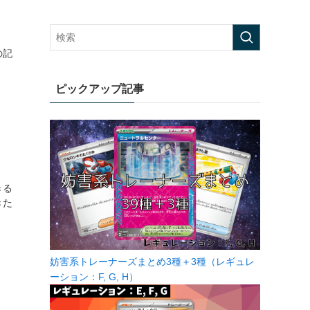
の記
ピックアップ記事
きる
きた
妨害系トレーナーズまとめ3種＋3種（レギュレ
ーション：F, G, H）