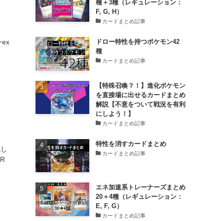
種＋3種（レギュレーション：
F, G, H）
カードまとめ記事
ex
ドロー特性を持つポケモン42
種
カードまとめ記事
【特殊召喚？！】進化ポケモン
を直接場に出せるカードまとめ
解説【不意をついて戦況を有利
にしよう！】
カードまとめ記事
特性を消すカードまとめ
説し
カードまとめ記事
R
エネ加速系トレーナーズまとめ
20＋4種（レギュレーション：
E, F, G）
カードまとめ記事