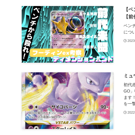
【ベ
【前
ベン
につ
202
ミュ
初代赤
GO
ます！
を一撃
202