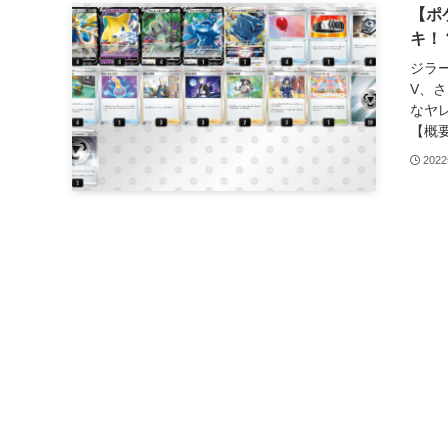
【ポ
キ！
ジラ
V、
なヤ
【概要
202