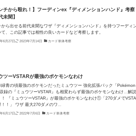
ンチから殴れ！】フーディンex『ディメンションハンド』考察
代未聞】
チから出せる前代未聞なワザ『ディメンションハンド』を持つフーディン
いて、この記事では相性の良いカードなど考察します。
3年6月27日
2023年7月14日
カード単体考察
ウツーVSTARが最強のポケモンなわけ
緑青の頃最強のポケモンだったミュウツー 強化拡張パック「Pokémon
」収録の『ミュウツーVSTAR』も相変わらず最強のポケモンなわけ…解
！ 『ミュウツーVSTAR』が最強のポケモンなわけ①「270ダメでVSTA
！！」 ワザ 最大270ダメのワ...
2年6月17日
2022年7月6日
カード単体考察