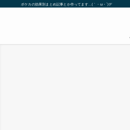
ポケカの効果別まとめ記事とか作ってます…(｀・ω・´)デ