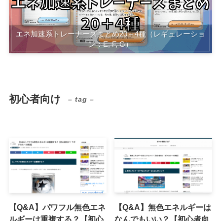
エネ加速系トレーナーズまとめ20＋4種（レギュレーショ
ン：E, F, G）
初心者向け
– tag –
【Q&A】パワフル無色エネ
【Q&A】無色エネルギーは
ルギーは重複する？【初心
なんでもいい？【初心者向