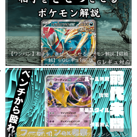
【ワンパン】相手を「きぜつ」させるポケモン解説【鎧袖
一触】※Gレギュ対応版
【ベンチから殴れ！】フーディンex『ディメンションハン